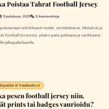
a Poistaa Tahrat Football Jersey
9 joulukuun, 2025
Ei kommentteja
at Football Jerseystä, pitäen paita puhtaana ja värikkäänä,
lle jalkapallofaneille.
llopaidat & Fanituotteet
a pesen football jersey niin,
vät prints tai badges vaurioidu?