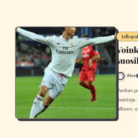
Jalkapa
Voink
suosi
Alex
Vanhan pelaajapaidan käyttäminen on täysin ok. Se herättää
muistoja, 
jälkeen, o