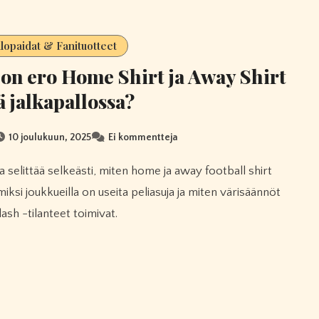
llopaidat & Fanituotteet
on ero Home Shirt ja Away Shirt
lä jalkapallossa?
10 joulukuun, 2025
Ei kommentteja
iksi joukkueilla on useita peliasuja ja miten värisäännöt
lash -tilanteet toimivat.