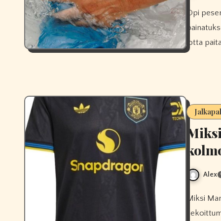
Opi pesemään Manchester United -pelipaitasi oikein, jotta
painatuks
jotta pai
Jalkapa
Miksi
kolmo
Alex
Miksi Manchester Unitedilla on kolmospaita? Se estää värien
sekoittumi