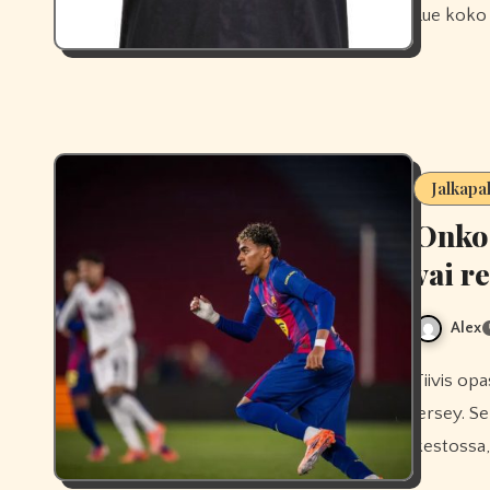
Lue koko 
Jalkapa
Onko 
vai r
Alex
Tiivis opas siihen, kannattaako ostaa Yamal authentic vai replica
jersey. Se
kestossa,