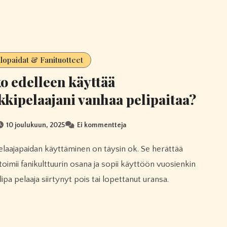
llopaidat & Fanituotteet
o edelleen käyttää
kkipelaajani vanhaa pelipaitaa?
10 joulukuun, 2025
Ei kommentteja
toimii fanikulttuurin osana ja sopii käyttöön vuosienkin
lipa pelaaja siirtynyt pois tai lopettanut uransa.