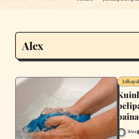
Alex
Jalkapa
Kuink
pelip
paina
Alex