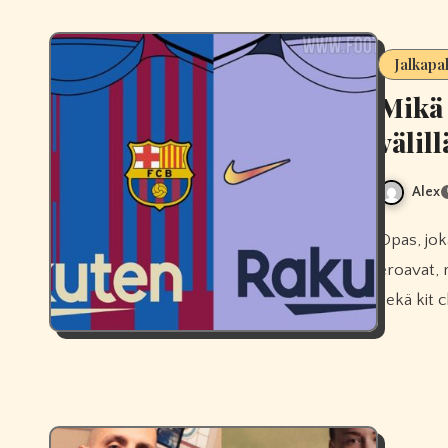
Jalkapa
Mikä 
välil
Alex
Opas, joka selittää selkeästi, miten home ja away football shirt
eroavat, m
sekä kit c