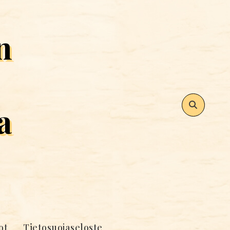
n
a
ot
Tietosuojaseloste