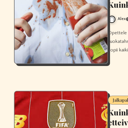
Kuink
Alex
Opettele poistamaan tehokkaasti mudat, nurmitahtarat, hikitahrat ja
ruokatahr
sopii kaiki
Jalkapa
Kuink
ettei