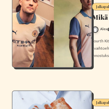
Jalkapa
Mikä 
Alex
Fourth Kit on jalkapallon lisäpelipaita Home Kit, Away Kit ja third kits
-vaihtoeh
innostuks
Jalkapa