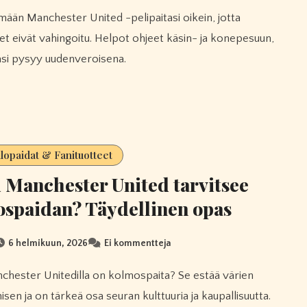
et eivät vahingoitu. Helpot ohjeet käsin- ja konepesuun,
tasi pysyy uudenveroisena.
llopaidat & Fanituotteet
 Manchester United tarvitsee
spaidan? Täydellinen opas
6 helmikuun, 2026
Ei kommentteja
sen ja on tärkeä osa seuran kulttuuria ja kaupallisuutta.