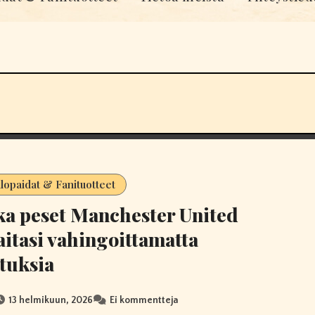
llopaidat & Fanituotteet
a peset Manchester United
aitasi vahingoittamatta
tuksia
13 helmikuun, 2026
Ei kommentteja