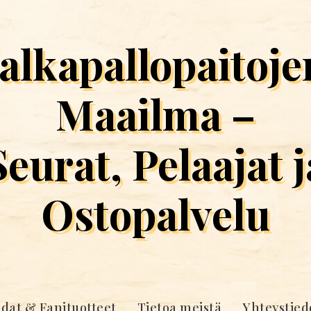
Jalkapallopaitoje
Maailma –
Seurat, Pelaajat j
Ostopalvelu
idat & Fanituotteet
Tietoa meistä
Yhteystied