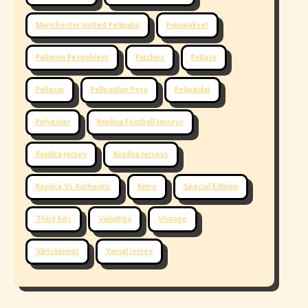
Manchester United Pelipaita
Painatukset
Paitojen Pesuohjeet
Patches
Peliasu
Peliasut
Pelipaidan Pesu
Pelipaidat
Polyester
Replica Football Jerseys
Replica Jersey
Replica Jerseys
Replica Vs Authentic
Retro
Special Edition
Third Kits
Valioliiga
Vintage
Värisäännöt
Yamal Jersey