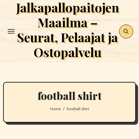
Jalkapallopaitojen
Skip
to
Maailma –
content
Seurat, Pelaajat ja
Ostopalvelu
football shirt
Home
football shirt