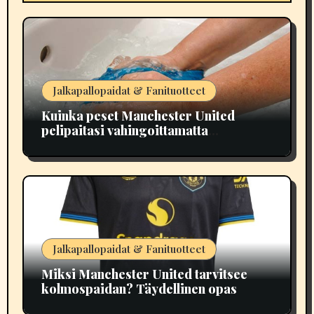
Jalkapallopaidat & Fanituotteet
Kuinka peset Manchester United
pelipaitasi vahingoittamatta
painatuksia
Jalkapallopaidat & Fanituotteet
Miksi Manchester United tarvitsee
kolmospaidan? Täydellinen opas