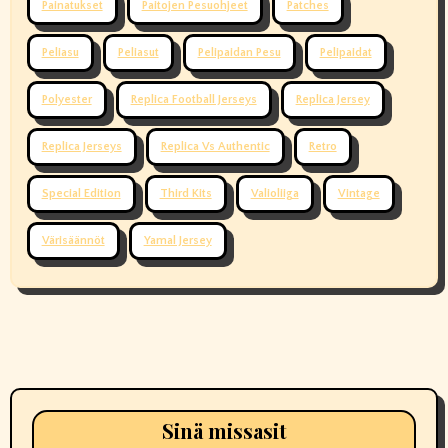
Painatukset
Paitojen Pesuohjeet
Patches
Peliasu
Peliasut
Pelipaidan Pesu
Pelipaidat
Polyester
Replica Football Jerseys
Replica Jersey
Replica Jerseys
Replica Vs Authentic
Retro
Special Edition
Third Kits
Valioliiga
Vintage
Värisäännöt
Yamal Jersey
Sinä missasit