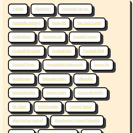
Adidas
Authentic
Authentic Jersey
Authentic Jerseys
Away Kit
Fan Gear Guide
Fanikulttuuri
Fanituotteet
Football Jersey
Football Kit Guide
Football Kits
Football Shirt
Football Shirts
Hengittävät Materiaalit
Home Kit
Ilmakuivaus
Jalkapaita Koko
Jalkapallo
Jalkapallopaita
Jersey Guide
Jersey Materials
Kit Clash
Kolmospaita
Lamine Yamal
Manchester United
Manchester United Pelipaita