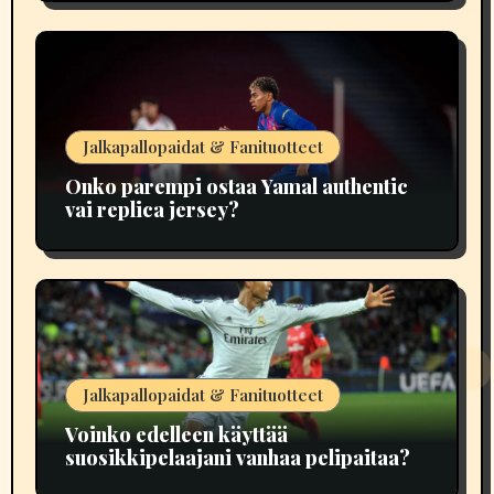
Jalkapallopaidat & Fanituotteet
Onko parempi ostaa Yamal authentic
vai replica jersey?
Jalkapallopaidat & Fanituotteet
Voinko edelleen käyttää
suosikkipelaajani vanhaa pelipaitaa?