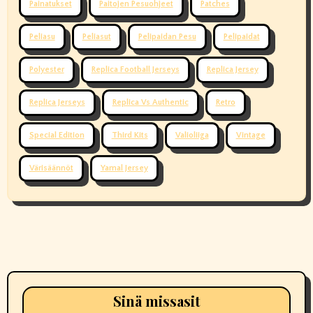
Painatukset
Paitojen Pesuohjeet
Patches
Peliasu
Peliasut
Pelipaidan Pesu
Pelipaidat
Polyester
Replica Football Jerseys
Replica Jersey
Replica Jerseys
Replica Vs Authentic
Retro
Special Edition
Third Kits
Valioliiga
Vintage
Värisäännöt
Yamal Jersey
Sinä missasit