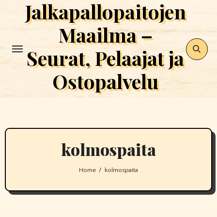
Jalkapallopaitojen
Skip
to
Maailma –
content
Seurat, Pelaajat ja
Ostopalvelu
kolmospaita
Home
kolmospaita