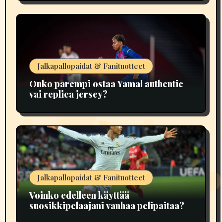
Jalkapallopaidat & Fanituotteet
Onko parempi ostaa Yamal authentic
vai replica jersey?
Jalkapallopaidat & Fanituotteet
Voinko edelleen käyttää
suosikkipelaajani vanhaa pelipaitaa?