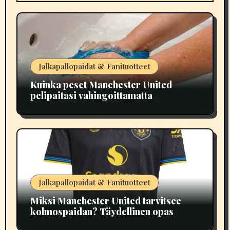
Jalkapallopaidat & Fanituotteet
Kuinka peset Manchester United
pelipaitasi vahingoittamatta
painatuksia
Jalkapallopaidat & Fanituotteet
Miksi Manchester United tarvitsee
kolmospaidan? Täydellinen opas