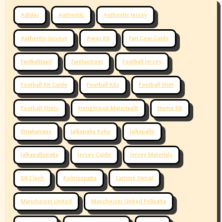
Adidas
Authentic
Authentic Jersey
Authentic Jerseys
Away Kit
Fan Gear Guide
Fanikulttuuri
Fanituotteet
Football Jersey
Football Kit Guide
Football Kits
Football Shirt
Football Shirts
Hengittävät Materiaalit
Home Kit
Ilmakuivaus
Jalkapaita Koko
Jalkapallo
Jalkapallopaita
Jersey Guide
Jersey Materials
Kit Clash
Kolmospaita
Lamine Yamal
Manchester United
Manchester United Pelipaita