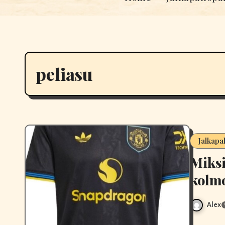
peliasu
Jalkapa
Miksi
kolmo
Alex