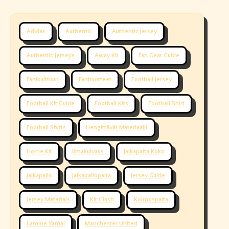
Adidas
Authentic
Authentic Jersey
Authentic Jerseys
Away Kit
Fan Gear Guide
Fanikulttuuri
Fanituotteet
Football Jersey
Football Kit Guide
Football Kits
Football Shirt
Football Shirts
Hengittävät Materiaalit
Home Kit
Ilmakuivaus
Jalkapaita Koko
Jalkapallo
Jalkapallopaita
Jersey Guide
Jersey Materials
Kit Clash
Kolmospaita
Lamine Yamal
Manchester United