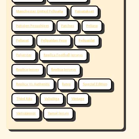
Manchester United Pelipaita
Painatukset
Paitojen Pesuohjeet
Patches
Peliasu
Peliasut
Pelipaidan Pesu
Pelipaidat
Polyester
Replica Football Jerseys
Replica Jersey
Replica Jerseys
Replica Vs Authentic
Retro
Special Edition
Third Kits
Valioliiga
Vintage
Värisäännöt
Yamal Jersey