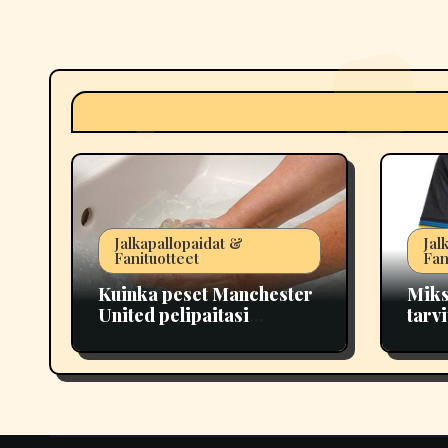
Jalkapallopaidat &
Jal
Fanituotteet
Fan
Kuinka peset Manchester
Miks
United pelipaitasi
tarv
vahingoittamatta
Täyd
painatuksia