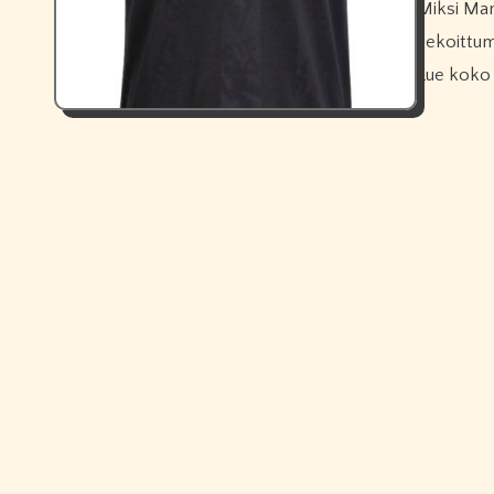
Miksi Manchester Unitedilla on kolmospaita? Se estää värien
sekoittumi
Lue koko 