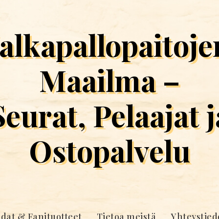
Jalkapallopaitoje
Maailma –
Seurat, Pelaajat j
Ostopalvelu
idat & Fanituotteet
Tietoa meistä
Yhteystied