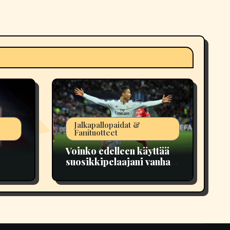
Jalkapallopaidat &
Fanituotteet
Voinko edelleen käyttää
suosikkipelaajani vanhaa
pelipaitaa?