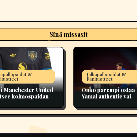
Sinä missasit
kapallopaidat &
Jalkapallopaidat &
ituotteet
Fanituotteet
i Manchester United
Onko parempi ostaa
itsee kolmospaidan?
Yamal authentic vai
ellinen opas
replica jersey?