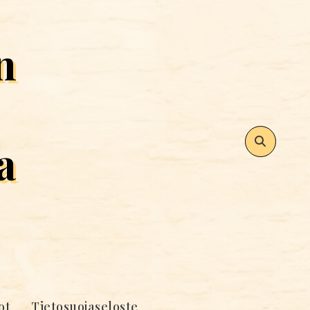
n
a
ot
Tietosuojaseloste