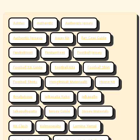
Adidas
Authentic
Authentic Jersey
Authentic Jerseys
Away Kit
Fan Gear Guide
Fanikulttuuri
Fanituotteet
Football Jersey
Football Kit Guide
Football Kits
Football Shirt
Football Shirts
Hengittävät Materiaalit
Home Kit
Ilmakuivaus
Jalkapaita Koko
Jalkapallo
Jalkapallopaita
Jersey Guide
Jersey Materials
Kit Clash
Kolmospaita
Lamine Yamal