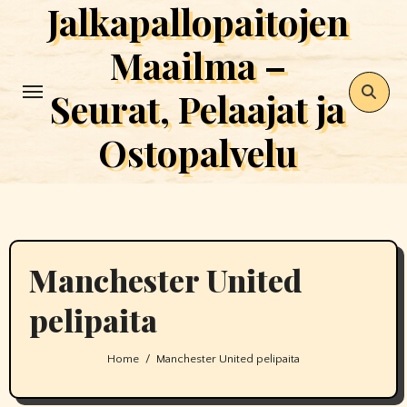
Jalkapallopaitojen
Skip
to
Maailma –
content
Seurat, Pelaajat ja
Ostopalvelu
Manchester United
pelipaita
Home
Manchester United pelipaita