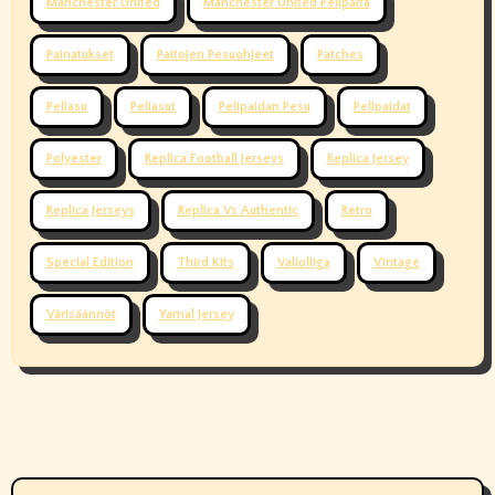
Manchester United
Manchester United Pelipaita
Painatukset
Paitojen Pesuohjeet
Patches
Peliasu
Peliasut
Pelipaidan Pesu
Pelipaidat
Polyester
Replica Football Jerseys
Replica Jersey
Replica Jerseys
Replica Vs Authentic
Retro
Special Edition
Third Kits
Valioliiga
Vintage
Värisäännöt
Yamal Jersey