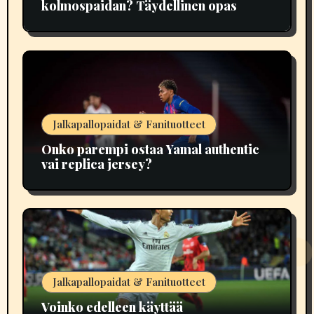
kolmospaidan? Täydellinen opas
Jalkapallopaidat & Fanituotteet
Onko parempi ostaa Yamal authentic
vai replica jersey?
Jalkapallopaidat & Fanituotteet
Voinko edelleen käyttää