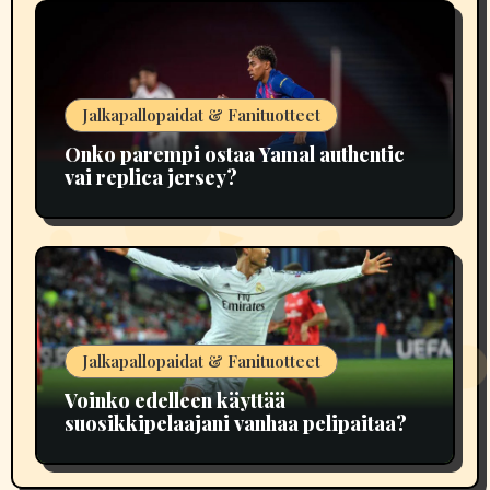
Jalkapallopaidat & Fanituotteet
Onko parempi ostaa Yamal authentic
vai replica jersey?
Jalkapallopaidat & Fanituotteet
Voinko edelleen käyttää
suosikkipelaajani vanhaa pelipaitaa?