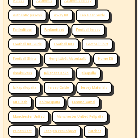
Adidas
Authentic
Authentic Jersey
Authentic Jerseys
Away Kit
Fan Gear Guide
Fanikulttuuri
Fanituotteet
Football Jersey
Football Kit Guide
Football Kits
Football Shirt
Football Shirts
Hengittävät Materiaalit
Home Kit
Ilmakuivaus
Jalkapaita Koko
Jalkapallo
Jalkapallopaita
Jersey Guide
Jersey Materials
Kit Clash
Kolmospaita
Lamine Yamal
Manchester United
Manchester United Pelipaita
Painatukset
Paitojen Pesuohjeet
Patches