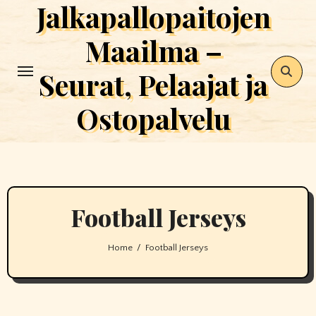
Jalkapallopaitojen
Skip
to
Maailma –
content
Seurat, Pelaajat ja
Ostopalvelu
Football Jerseys
Home
Football Jerseys