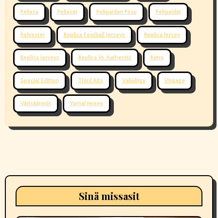
Peliasu
Peliasut
Pelipaidan Pesu
Pelipaidat
Polyester
Replica Football Jerseys
Replica Jersey
Replica Jerseys
Replica Vs Authentic
Retro
Special Edition
Third Kits
Valioliiga
Vintage
Värisäännöt
Yamal Jersey
Sinä missasit