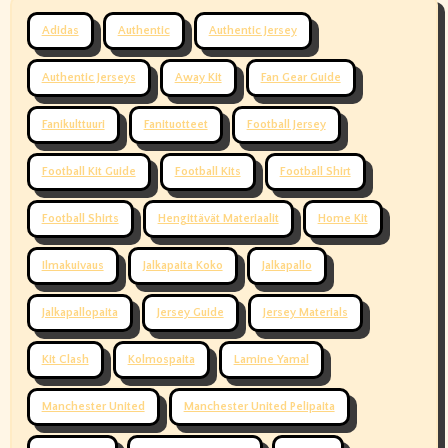
Adidas
Authentic
Authentic Jersey
Authentic Jerseys
Away Kit
Fan Gear Guide
Fanikulttuuri
Fanituotteet
Football Jersey
Football Kit Guide
Football Kits
Football Shirt
Football Shirts
Hengittävät Materiaalit
Home Kit
Ilmakuivaus
Jalkapaita Koko
Jalkapallo
Jalkapallopaita
Jersey Guide
Jersey Materials
Kit Clash
Kolmospaita
Lamine Yamal
Manchester United
Manchester United Pelipaita