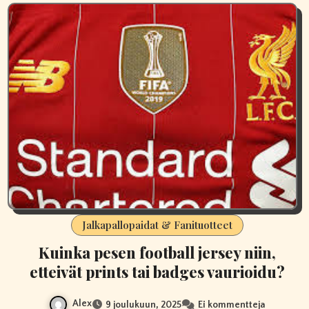
Jalkapallopaidat & Fanituotteet
Kuinka pesen football jersey niin,
etteivät prints tai badges vaurioidu?
Alex
9 joulukuun, 2025
Ei kommentteja