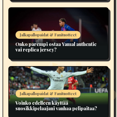
Jalkapallopaidat & Fanituotteet
Onko parempi ostaa Yamal authentic
vai replica jersey?
Jalkapallopaidat & Fanituotteet
Voinko edelleen käyttää
suosikkipelaajani vanhaa pelipaitaa?