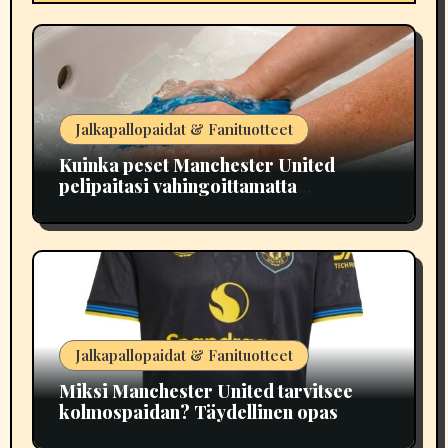
Jalkapallopaidat & Fanituotteet
Kuinka peset Manchester United
pelipaitasi vahingoittamatta
painatuksia
Jalkapallopaidat & Fanituotteet
Miksi Manchester United tarvitsee
kolmospaidan? Täydellinen opas