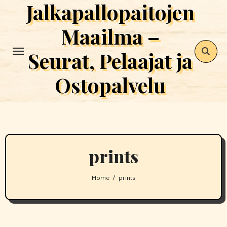
Jalkapallopaitojen
Skip
to
Maailma –
content
Seurat, Pelaajat ja
Ostopalvelu
prints
Home
prints