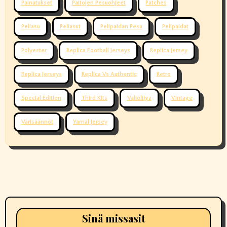
Painatukset
Paitojen Pesuohjeet
Patches
Peliasu
Peliasut
Pelipaidan Pesu
Pelipaidat
Polyester
Replica Football Jerseys
Replica Jersey
Replica Jerseys
Replica Vs Authentic
Retro
Special Edition
Third Kits
Valioliiga
Vintage
Värisäännöt
Yamal Jersey
Sinä missasit